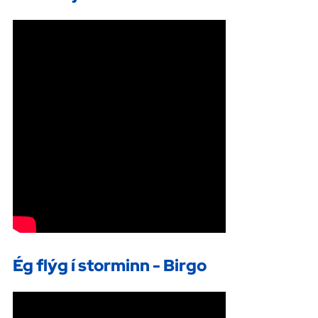
Ég flýg í storminn - Birgo