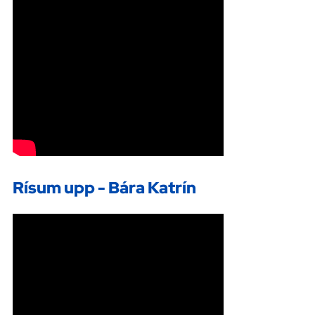
Rísum upp - Bára Katrín