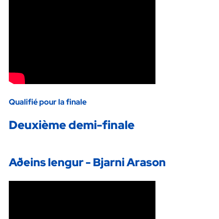
Qualifié pour la finale
Deuxième demi-finale
Aðeins lengur - Bjarni Arason