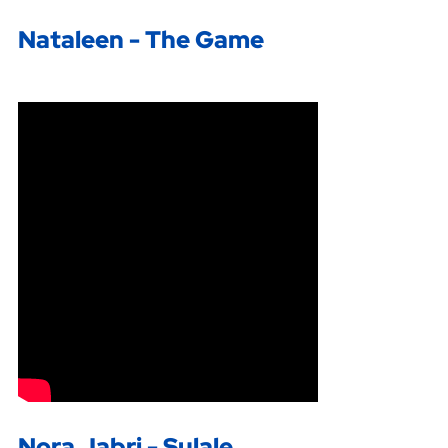
Nataleen - The Game
Nora Jabri - Sulale