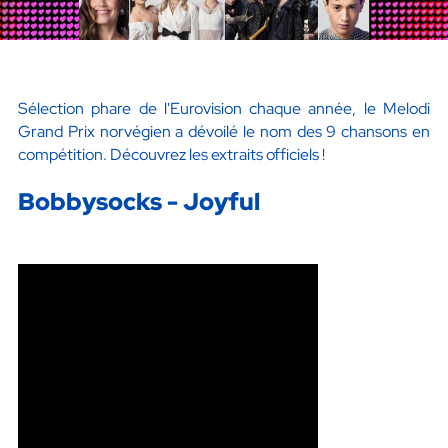
Sélection phare de l'Eurovision chaque année, le Melodi
Grand Prix norvégien a dévoilé le nom des 9 chansons en
compétition. Découvrez les extraits officiels !
Bobbysocks - Joyful