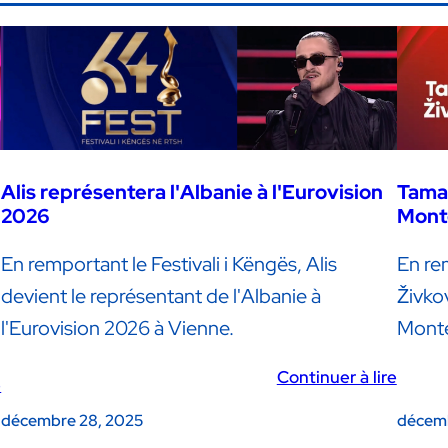
Alis représentera l'Albanie à l'Eurovision
Tamar
2026
Monté
En remportant le Festivali i Këngës, Alis
En re
devient le représentant de l'Albanie à
Živko
l'Eurovision 2026 à Vienne.
Monté
Continuer à lire
e
décembre 28, 2025
décemb