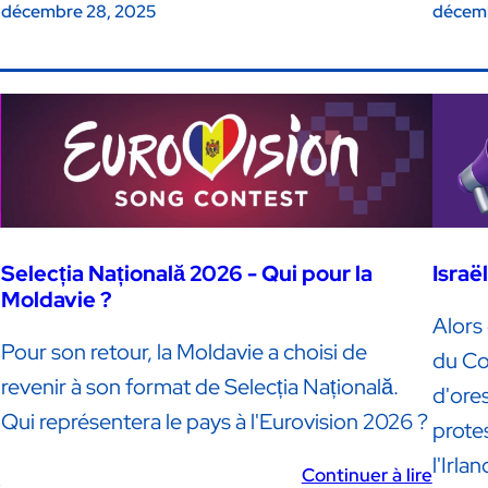
décembre 28, 2025
décemb
Selecția Națională 2026 - Qui pour la
Israë
Moldavie ?
Alors 
Pour son retour, la Moldavie a choisi de
du Co
revenir à son format de Selecția Națională.
d'ores
Qui représentera le pays à l'Eurovision 2026 ?
protes
l'Irla
Continuer à lire
e