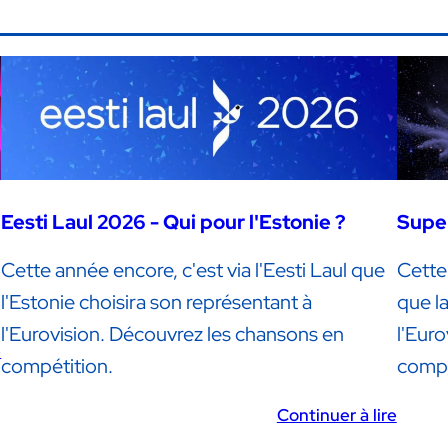
Eesti Laul 2026 - Qui pour l'Estonie ?
Super
Cette année encore, c'est via l'Eesti Laul que
Cette
l'Estonie choisira son représentant à
que la
l'Eurovision. Découvrez les chansons en
l'Eur
e
compétition.
compé
Continuer à lire