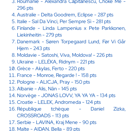
Roumanie - Alexandra Căpitănescu, Choke Me -
296 pts
Australie - Delta Goodrem, Eclipse - 287 pts
Italie - Sal Da Vinci, Per Sempre Sì - 281 pts
Finlande - Linda Lampenius x Pete Parkkonen,
Liekinheitin - 279 pts
Danemark - Søren Torpegaard Lund, Før Vi Går
Hjem - 243 pts
Moldavie - Satoshi, Viva, Moldova! - 226 pts
Ukraine - LELÉKA, Ridnym - 221 pts
Grèce - Akylas, Ferto - 220 pts
France - Monroe, Regarde ! - 158 pts
Pologne - ALICJA, Pray - 150 pts
Albanie - Alis, Nân - 145 pts
Norvège - JONAS LOVV, YA YA YA - 134 pts
Croatie - LELEK, Andromeda - 124 pts
République tchèque - Daniel Zizka,
CROSSROADS - 113 pts
Serbie - LAVINA, Kraj Mene - 90 pts
Malte - AIDAN, Bella - 89 pts