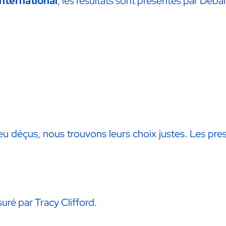
international
, les résultats sont présentés par Deba
éçus, nous trouvons leurs choix justes. Les presta
uré par Tracy Clifford.