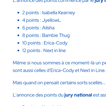
L'annonce des points commence par le
jury 
2 points : Isabella Kearney
4 points : JyellowL
6 points : Ailsha
8 points : Bambie Thug
10 points : Erica-Cody
12 points : Next in line
Même si nous sommes à ce moment-là un peu d
sont aussi celles d'Erica-Cody et Next in Line.
Mais quand on pensait certains sorts scellés...
L'annonce des points du
jury national
est ass