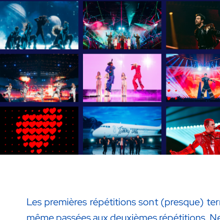
Les premières répétitions sont (presque) te
même passées aux deuxièmes répétitions. Ne re