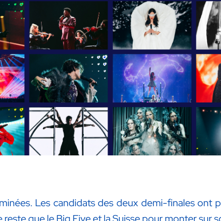
rminées. Les candidats des deux demi-finales ont p
ste que le Big Five et la Suisse pour monter sur sc